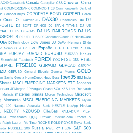
Chevron
Canadá
China
CAC40
Caixabank
Caterpillar
CBS
st
COMMERZBANK
COMMODITIES
Commonwealth Bank of
COPPER
COPORATE BOND
ia
ConocoPhillips
Corea
DAX30
Crude Oil
DJ
r
Daimler AG
Desempleo
DIA
POSITE
DJ SOFT DRINKS
DJ SPAIN TITANS
DJ US
DJ US RAILROADS
DJ US
CIAL
DJ US OIL&GAS
NSPORTS
DJ UTILITIES
DJConsumerGoods
DJHealthCare
DJIA
Dow Jones 30
DJTechnology
DuPontNemours
EI du
España
de Nemours & Co
EMC
ETF
ETF LYXOR DJIA
EURUSD
GBP
EURJPY
EURNZD
Exxon
EURZAR
FOREX
FTSE 100
FTSE
ExxonMobil
Facebook
FOX
FTSE100
GBPAUD
 SHARE
GBPCAD
GBPJPY
GOLD
NZD
GBPUSD
General Electric
General Motors
Ibex35
an Sachs
Grecia
HomeDepot
Hugo Boss
IBM
India
iShares MSCI EMERGING MARKETS ETF
Johnson
hnson
JPMorgan
JPMorgan Chase &Co
K&S
Lam Research
materias primas
Microsoft
r
Malasia
Micron Technology
MSCI EMERGING MARKETS
g
Monsanto
Mylan
Nikkei
AQ 100
National Australia Bank
NESTLE
NetApp
NZDUSD
NZDJPY
Oil&Gas
A
PALLADIUM
Pfizer
NUM
Poweshares QQQ
Praxair
Priceline.com
Procter &
e
Ralph Lauren
Rio Tinto
ROCHE
ROLS-ROYCE
Royal Bank
S&P 500
Russia
nada
RUSSELL 200
RWE
RYTHEON