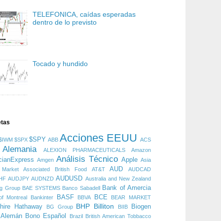
TELEFONICA, caídas esperadas
dentro de lo previsto
Tocado y hundido
etas
Acciones EEUU
$SPY
$IWM
$SPX
ABB
ACS
Alemania
ALEXION PHARMACEUTICALS
Amazon
Análisis Técnico
cianExpress
Apple
Amgen
Asia
AUD
 Market
Associated British Food
AT&T
AUDCAD
AUDUSD
HF
AUDJPY
AUDNZD
Australia and New Zealand
Bank of Amercia
ng Group
BAE SYSTEMS
Banco Sabadell
BASF
BCE
f Montreal
Bankinter
BBVA
BEAR MARKET
BHP Billiton
hire Hathaway
Biogen
BG Group
BIIB
 Alemán
Bono Español
Brazil
British American Tobbacco