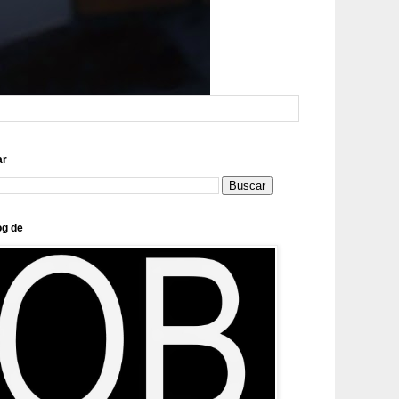
ar
og de