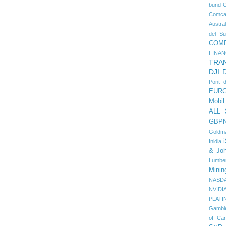
bund
Comca
Austral
del Su
COM
FINAN
TRA
DJI
Pont 
EUR
Mobil
ALL
GBP
Goldm
Inidia
& Jo
Lumbe
Minin
NASD
NVIDI
PLATI
Gambl
of Ca