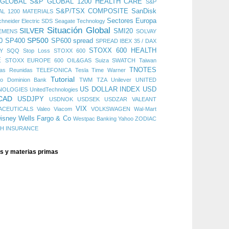
 GLOBAL
S&P GLOBAL 1200 HEALTH CARE
S&P
S&P/TSX COMPOSITE
SanDisk
L 1200 MATERIALS
Sectores Europa
hneider Electric
SDS
Seagate Technology
Situación Global
SILVER
SMI20
EMENS
SOLVAY
SP500
0
SP400
SP600
spread
SPREAD IBEX 35 / DAX
STOXX 600 HEALTH
Y
SQQ
Stop Loss
STOXX 600
E
STOXX EUROPE 600 OIL&GAS
Suiza
SWATCH
Taiwan
TNOTES
cas Reunidas
TELEFONICA
Tesla
Time Warner
Tutorial
do Dominion Bank
TWM
TZA
Unilever
UNITED
US DOLLAR INDEX
USD
NOLOGIES
UnitedTechnologies
CAD
USDJPY
USDNOK
USDSEK
USDZAR
VALEANT
VIX
ACEUTICALS
Valeo
Viacom
VOLKSWAGEN
Wal-Mart
isney
Wells Fargo & Co
Westpac Banking
Yahoo
ZODIAC
CH INSURANCE
es y materias primas