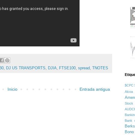
30
,
DJ US TRANSPORTS
,
DJIA
,
FTSE100
,
spread
,
TNOTES
Etiqu
$CPC
Inicio
Entrada antigua
Alcoa
Amer
Stock
AUDC
Banki
Bank o
Berks
Bono