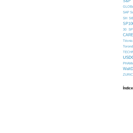
S&P
GLOBA
SAP
Sc
SH
SI
SP10
30
SP
CAR
Técni
Toron
TECH
USD
PHAM
WaltD
ZURI
Índic