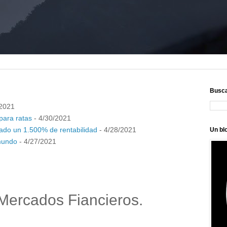
Busc
/2021
para ratas
- 4/30/2021
do un 1.500% de rentabilidad
- 4/28/2021
Un bl
 mundo
- 4/27/2021
 Mercados Fiancieros.