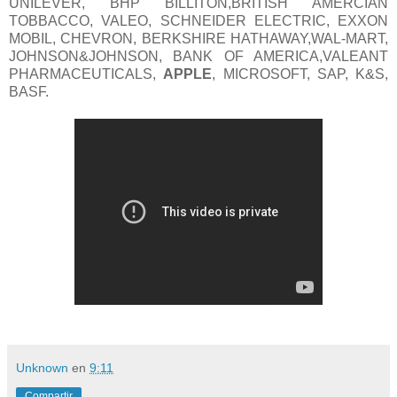
UNILEVER, BHP BILLITON,BRITISH AMERCIAN
TOBBACCO, VALEO, SCHNEIDER ELECTRIC, EXXON
MOBIL, CHEVRON, BERKSHIRE HATHAWAY,WAL-MART,
JOHNSON&JOHNSON, BANK OF AMERICA,VALEANT
PHARMACEUTICALS,
APPLE
, MICROSOFT, SAP, K&S,
BASF.
Unknown
en
9:11
Compartir