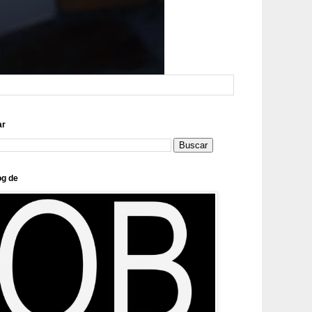
ar
og de