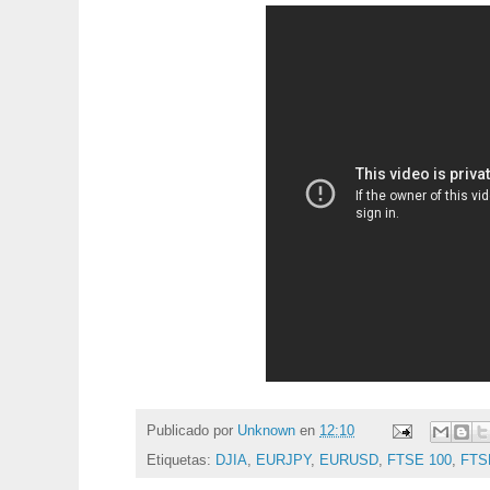
Publicado por
Unknown
en
12:10
Etiquetas:
DJIA
,
EURJPY
,
EURUSD
,
FTSE 100
,
FTS