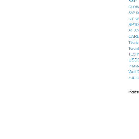
S&P
GLOBA
SAP
Sc
SH
SI
SP10
30
SP
CAR
Técni
Toron
TECH
USD
PHAM
WaltD
ZURI
Índic