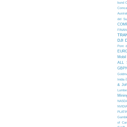
bund
Comca
Austral
del Su
COM
FINAN
TRA
DJI
Pont 
EUR
Mobil
ALL
GBP
Goldm
Inidia
& Jo
Lumbe
Minin
NASD
NVIDI
PLATI
Gambl
of Ca