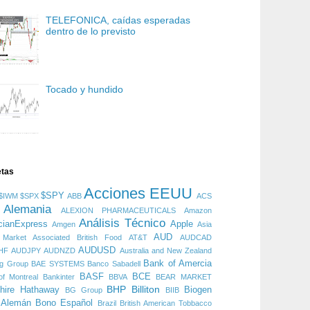
TELEFONICA, caídas esperadas
dentro de lo previsto
Tocado y hundido
etas
Acciones EEUU
$SPY
$IWM
$SPX
ABB
ACS
Alemania
ALEXION PHARMACEUTICALS
Amazon
Análisis Técnico
cianExpress
Apple
Amgen
Asia
AUD
 Market
Associated British Food
AT&T
AUDCAD
AUDUSD
HF
AUDJPY
AUDNZD
Australia and New Zealand
Bank of Amercia
ng Group
BAE SYSTEMS
Banco Sabadell
BASF
BCE
f Montreal
Bankinter
BBVA
BEAR MARKET
BHP Billiton
hire Hathaway
Biogen
BG Group
BIIB
 Alemán
Bono Español
Brazil
British American Tobbacco