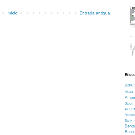
Inicio
Entrada antigua
Etiqu
$CPC
Alcoa
Amer
Stock
AUDC
Banki
Bank o
Berks
Bono