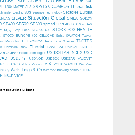
 GLOBAL
S&P GLOBAL 1200 HEALTH CARE
S&P
S&P/TSX COMPOSITE
SanDisk
L 1200 MATERIALS
Sectores Europa
hneider Electric
SDS
Seagate Technology
Situación Global
SILVER
SMI20
EMENS
SOLVAY
SP500
0
SP400
SP600
spread
SPREAD IBEX 35 / DAX
STOXX 600 HEALTH
Y
SQQ
Stop Loss
STOXX 600
E
STOXX EUROPE 600 OIL&GAS
Suiza
SWATCH
Taiwan
TNOTES
cas Reunidas
TELEFONICA
Tesla
Time Warner
Tutorial
do Dominion Bank
TWM
TZA
Unilever
UNITED
US DOLLAR INDEX
USD
NOLOGIES
UnitedTechnologies
CAD
USDJPY
USDNOK
USDSEK
USDZAR
VALEANT
VIX
ACEUTICALS
Valeo
Viacom
VOLKSWAGEN
Wal-Mart
isney
Wells Fargo & Co
Westpac Banking
Yahoo
ZODIAC
CH INSURANCE
es y materias primas