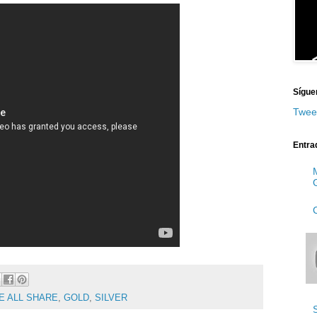
Sígue
Twee
Entra
E ALL SHARE
,
GOLD
,
SILVER