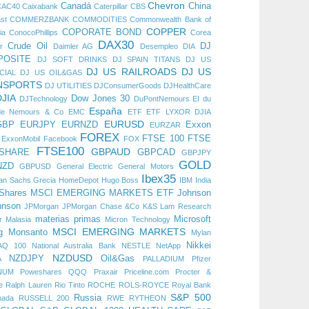
Chevron
Canadá
China
CAC40
Caixabank
Caterpillar
CBS
st
COMMERZBANK
COMMODITIES
Commonwealth Bank of
COPPER
COPORATE BOND
ia
ConocoPhillips
Corea
DAX30
Crude Oil
DJ
r
Daimler AG
Desempleo
DIA
POSITE
DJ SOFT DRINKS
DJ SPAIN TITANS
DJ US
DJ US RAILROADS
DJ US
CIAL
DJ US OIL&GAS
NSPORTS
DJ UTILITIES
DJConsumerGoods
DJHealthCare
DJIA
Dow Jones 30
DJTechnology
DuPontNemours
EI du
España
de Nemours & Co
EMC
ETF
ETF LYXOR DJIA
EURUSD
GBP
EURJPY
EURNZD
Exxon
EURZAR
FOREX
FTSE 100
FTSE
ExxonMobil
Facebook
FOX
FTSE100
GBPAUD
 SHARE
GBPCAD
GBPJPY
GOLD
NZD
GBPUSD
General Electric
General Motors
Ibex35
an Sachs
Grecia
HomeDepot
Hugo Boss
IBM
India
iShares MSCI EMERGING MARKETS ETF
Johnson
hnson
JPMorgan
JPMorgan Chase &Co
K&S
Lam Research
materias primas
Microsoft
r
Malasia
Micron Technology
MSCI EMERGING MARKETS
g
Monsanto
Mylan
Nikkei
AQ 100
National Australia Bank
NESTLE
NetApp
NZDUSD
NZDJPY
Oil&Gas
A
PALLADIUM
Pfizer
NUM
Poweshares QQQ
Praxair
Priceline.com
Procter &
e
Ralph Lauren
Rio Tinto
ROCHE
ROLS-ROYCE
Royal Bank
S&P 500
Russia
nada
RUSSELL 200
RWE
RYTHEON