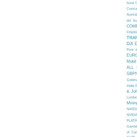
bund
Comca
Austral
del Su
COM
FINAN
TRA
DJI
Pont 
EUR
Mobil
ALL
GBP
Goldm
Inidia
& Jo
Lumbe
Minin
NASD
NVIDI
PLATI
Gambl
of Ca