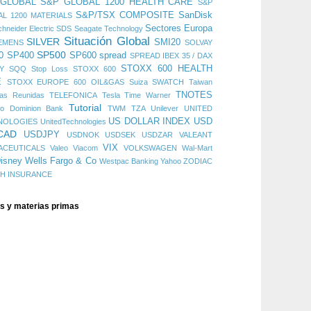
 GLOBAL
S&P GLOBAL 1200 HEALTH CARE
S&P
S&P/TSX COMPOSITE
SanDisk
L 1200 MATERIALS
Sectores Europa
hneider Electric
SDS
Seagate Technology
Situación Global
SILVER
SMI20
EMENS
SOLVAY
SP500
0
SP400
SP600
spread
SPREAD IBEX 35 / DAX
STOXX 600 HEALTH
Y
SQQ
Stop Loss
STOXX 600
E
STOXX EUROPE 600 OIL&GAS
Suiza
SWATCH
Taiwan
TNOTES
cas Reunidas
TELEFONICA
Tesla
Time Warner
Tutorial
do Dominion Bank
TWM
TZA
Unilever
UNITED
US DOLLAR INDEX
USD
NOLOGIES
UnitedTechnologies
CAD
USDJPY
USDNOK
USDSEK
USDZAR
VALEANT
VIX
ACEUTICALS
Valeo
Viacom
VOLKSWAGEN
Wal-Mart
isney
Wells Fargo & Co
Westpac Banking
Yahoo
ZODIAC
CH INSURANCE
es y materias primas