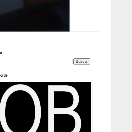
ar
og de