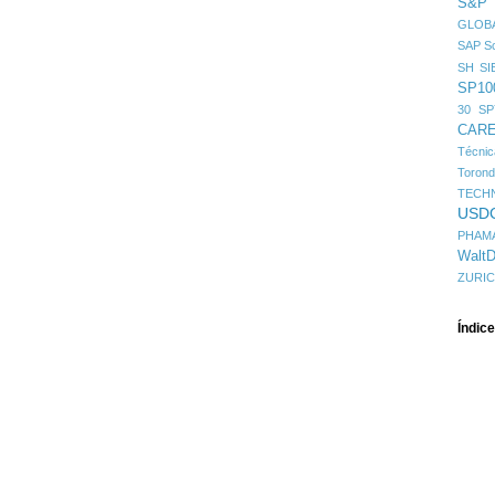
S&P
GLOBA
SAP
Sc
SH
SI
SP10
30
SP
CAR
Técni
Toron
TECH
USD
PHAM
WaltD
ZURI
Índic