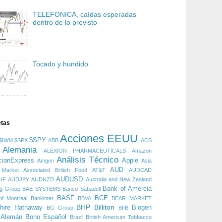
TELEFONICA, caídas esperadas
dentro de lo previsto
Tocado y hundido
etas
Acciones EEUU
$SPY
$IWM
$SPX
ABB
ACS
Alemania
ALEXION PHARMACEUTICALS
Amazon
Análisis Técnico
cianExpress
Apple
Amgen
Asia
AUD
 Market
Associated British Food
AT&T
AUDCAD
AUDUSD
HF
AUDJPY
AUDNZD
Australia and New Zealand
Bank of Amercia
ng Group
BAE SYSTEMS
Banco Sabadell
BASF
BCE
f Montreal
Bankinter
BBVA
BEAR MARKET
BHP Billiton
hire Hathaway
Biogen
BG Group
BIIB
 Alemán
Bono Español
Brazil
British American Tobbacco