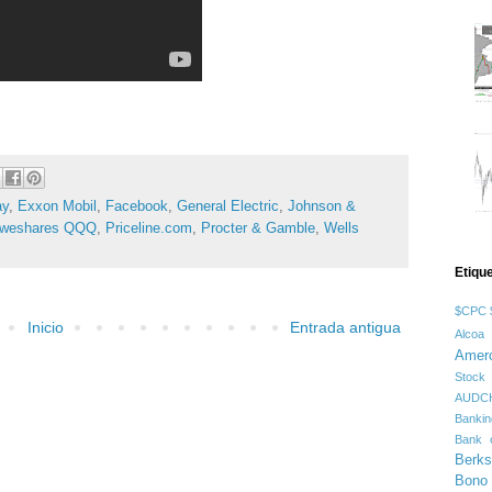
ay
,
Exxon Mobil
,
Facebook
,
General Electric
,
Johnson &
weshares QQQ
,
Priceline.com
,
Procter & Gamble
,
Wells
Etiqu
$CPC
Inicio
Entrada antigua
Alcoa
Amer
Stock
AUDC
Banki
Bank o
Berks
Bono