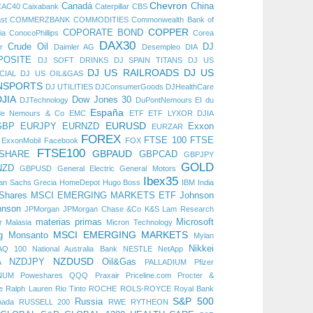
Chevron
Canadá
China
CAC40
Caixabank
Caterpillar
CBS
st
COMMERZBANK
COMMODITIES
Commonwealth Bank of
COPPER
COPORATE BOND
ia
ConocoPhillips
Corea
DAX30
Crude Oil
DJ
r
Daimler AG
Desempleo
DIA
POSITE
DJ SOFT DRINKS
DJ SPAIN TITANS
DJ US
DJ US RAILROADS
DJ US
CIAL
DJ US OIL&GAS
NSPORTS
DJ UTILITIES
DJConsumerGoods
DJHealthCare
DJIA
Dow Jones 30
DJTechnology
DuPontNemours
EI du
España
de Nemours & Co
EMC
ETF
ETF LYXOR DJIA
EURUSD
GBP
EURJPY
EURNZD
Exxon
EURZAR
FOREX
FTSE 100
FTSE
ExxonMobil
Facebook
FOX
FTSE100
GBPAUD
 SHARE
GBPCAD
GBPJPY
GOLD
NZD
GBPUSD
General Electric
General Motors
Ibex35
an Sachs
Grecia
HomeDepot
Hugo Boss
IBM
India
iShares MSCI EMERGING MARKETS ETF
Johnson
hnson
JPMorgan
JPMorgan Chase &Co
K&S
Lam Research
materias primas
Microsoft
r
Malasia
Micron Technology
MSCI EMERGING MARKETS
g
Monsanto
Mylan
Nikkei
AQ 100
National Australia Bank
NESTLE
NetApp
NZDUSD
NZDJPY
Oil&Gas
A
PALLADIUM
Pfizer
NUM
Poweshares QQQ
Praxair
Priceline.com
Procter &
e
Ralph Lauren
Rio Tinto
ROCHE
ROLS-ROYCE
Royal Bank
S&P 500
Russia
nada
RUSSELL 200
RWE
RYTHEON