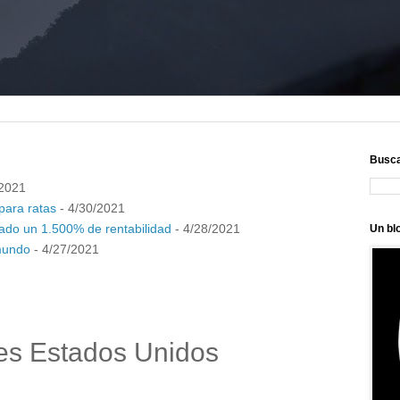
Busc
/2021
para ratas
- 4/30/2021
do un 1.500% de rentabilidad
- 4/28/2021
Un bl
 mundo
- 4/27/2021
nes Estados Unidos